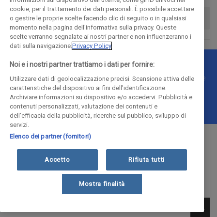
cookie, per il trattamento dei dati personali. È possibile accettare
o gestire le proprie scelte facendo clic di seguito o in qualsiasi
momento nella pagina dell'informativa sulla privacy. Queste
scelte verranno segnalate ai nostri partner e non influenzeranno i
dati sulla navigazione.
Privacy Policy
Noi e i nostri partner trattiamo i dati per fornire:
© COPYRIGHT 2018 - La Provincia di Como Editoriale S.p.a.
P.IVA 00190490136 - E' vietata la riproduzione anche parziale
Utilizzare dati di geolocalizzazione precisi. Scansione attiva delle
caratteristiche del dispositivo ai fini dell’identificazione.
Iscritta al Registro Imprese di Como al n. 10410 | Capitale
Archiviare informazioni su dispositivo e/o accedervi. Pubblicità e
Sociale Euro 1.884.300 i.v.
contenuti personalizzati, valutazione dei contenuti e
dell’efficacia della pubblicità, ricerche sul pubblico, sviluppo di
servizi.
Elenco dei partner (fornitori)
Accetto
Rifiuta tutti
Mostra finalità