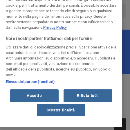
cookie, per il trattamento dei dati personali. È possibile accettare
o gestire le proprie scelte facendo clic di seguito o in qualsiasi
momento nella pagina dell'informativa sulla privacy. Queste
scelte verranno segnalate ai nostri partner e non influenzeranno i
dati sulla navigazione.
Privacy Policy
Noi e i nostri partner trattiamo i dati per fornire:
© COPYRIGHT 2018 - La Provincia di Como Editoriale S.p.a.
P.IVA 00190490136 - E' vietata la riproduzione anche parziale
Utilizzare dati di geolocalizzazione precisi. Scansione attiva delle
caratteristiche del dispositivo ai fini dell’identificazione.
Iscritta al Registro Imprese di Como al n. 10410 | Capitale
Archiviare informazioni su dispositivo e/o accedervi. Pubblicità e
Sociale Euro 1.884.300 i.v.
contenuti personalizzati, valutazione dei contenuti e
dell’efficacia della pubblicità, ricerche sul pubblico, sviluppo di
servizi.
Elenco dei partner (fornitori)
Accetto
Rifiuta tutti
Mostra finalità