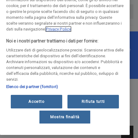
cookie, per il trattamento dei dati personali. È possibile accettare
o gestire le proprie scelte facendo clic di seguito o in qualsiasi
momento nella pagina dell'informativa sulla privacy. Queste
scelte verranno segnalate ai nostri partner e non influenzeranno i
dati sulla navigazione.
Privacy Policy
Noi e i nostri partner trattiamo i dati per fornire:
© COPYRIGHT 2018 - La Provincia di Como Editoriale S.p.a.
P.IVA 00190490136 - E' vietata la riproduzione anche parziale
Utilizzare dati di geolocalizzazione precisi. Scansione attiva delle
caratteristiche del dispositivo ai fini dell’identificazione.
Iscritta al Registro Imprese di Como al n. 10410 | Capitale
Archiviare informazioni su dispositivo e/o accedervi. Pubblicità e
Sociale Euro 1.884.300 i.v.
contenuti personalizzati, valutazione dei contenuti e
dell’efficacia della pubblicità, ricerche sul pubblico, sviluppo di
servizi.
Elenco dei partner (fornitori)
Accetto
Rifiuta tutti
Mostra finalità